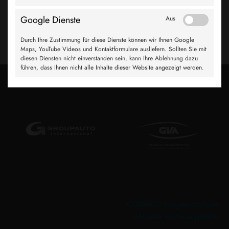
kompetentes, dabei aber kostenorientiertes Netzwerk von
NKW-Spezialisten suchen. Gemeinsam bewegen wir Großes.
Google Dienste
Aus
weiter
Durch Ihre Zustimmung für diese Dienste können wir Ihnen Google
Maps, YouTube Videos und Kontaktformulare ausliefern. Sollten Sie mit
diesen Diensten nicht einverstanden sein, kann Ihre Ablehnung dazu
führen, dass Ihnen nicht alle Inhalte dieser Website angezeigt werden.
COPARTS Imagebroschüre
Aktuelle Stellenangebote