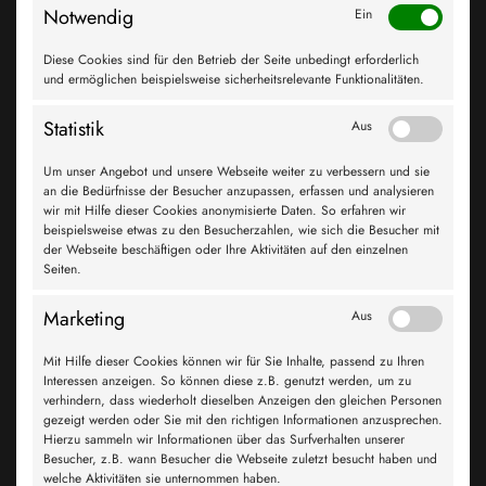
Mit TOP TRUCK bieten wir NKW-Werkstätten ein
Notwendig
Ein
Werkstattkonzept an, das die Wettbewerbsfähigkeit jedes
einzelnen Betriebes erhöht. Denn im Gegensatz zu einem
Diese Cookies sind für den Betrieb der Seite unbedingt erforderlich
"Einzelkämpfer" kann ein Werkstattpartner, der in ein
und ermöglichen beispielsweise sicherheitsrelevante Funktionalitäten.
erfolgreiches Konzept eingebunden ist, auf einen großen
Erfahrungsschatz und praktische Leistungsbausteine
Statistik
Aus
zurückgreifen. Das ermöglicht dem Netzwerk die Reparatur
und Wartung von Transportern, LKWs und Anhängern aller
Um unser Angebot und unsere Webseite weiter zu verbessern und sie
Marken.
an die Bedürfnisse der Besucher anzupassen, erfassen und analysieren
wir mit Hilfe dieser Cookies anonymisierte Daten. So erfahren wir
beispielsweise etwas zu den Besucherzahlen, wie sich die Besucher mit
weiter
der Webseite beschäftigen oder Ihre Aktivitäten auf den einzelnen
Seiten.
SIND SIE BEREIT FÜR DIE ÜBERHOLSPUR?
Marketing
Aus
Dann sichern Sie sich alle Vorteile einer innovativen und
Mit Hilfe dieser Cookies können wir für Sie Inhalte, passend zu Ihren
leistungsstarken Partnerschaft in Zeiten wirtschaftlicher
Interessen anzeigen. So können diese z.B. genutzt werden, um zu
Veränderungen und der sich immer neu orientierenden
verhindern, dass wiederholt dieselben Anzeigen den gleichen Personen
gezeigt werden oder Sie mit den richtigen Informationen anzusprechen.
Absatzmärkte. Das TOP TRUCK Konzept erschließt Ihnen einen
Hierzu sammeln wir Informationen über das Surfverhalten unserer
völlig neuen Kundenkreis: Fuhrparkbetreiber und
Besucher, z.B. wann Besucher die Webseite zuletzt besucht haben und
Flottenkunden, die ein bundesweites, leistungsstarkes,
welche Aktivitäten sie unternommen haben.