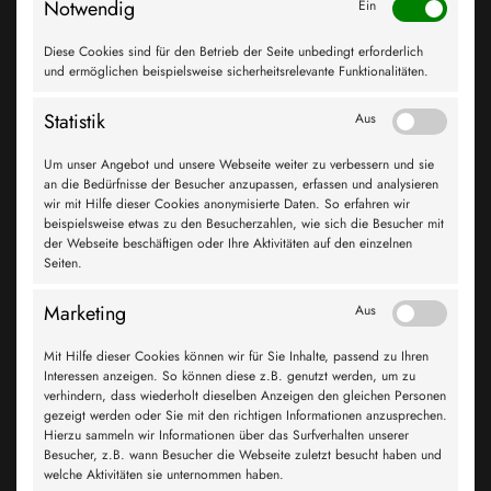
Reparatur, Wartung und Instandsetzung aller Fahrzeugmarken.
Notwendig
Ein
Alle Partner verfügen über ein hohes fahrzeugtechnisches
Diese Cookies sind für den Betrieb der Seite unbedingt erforderlich
Know-how und bieten hinsichtlich Teilequalität einen zum
und ermöglichen beispielsweise sicherheitsrelevante Funktionalitäten.
gebundenen Markt vergleichbaren Service. Verwendet werden
OE-Teile beziehungsweise Original-Marken-Ersatzteile und
Statistik
Aus
Zubehör führender Hersteller.
Um unser Angebot und unsere Webseite weiter zu verbessern und sie
an die Bedürfnisse der Besucher anzupassen, erfassen und analysieren
weiter
wir mit Hilfe dieser Cookies anonymisierte Daten. So erfahren wir
beispielsweise etwas zu den Besucherzahlen, wie sich die Besucher mit
der Webseite beschäftigen oder Ihre Aktivitäten auf den einzelnen
GESTALTEN SIE MIT UNS IHRE
Seiten.
ERFOLGREICHE ZUKUNFT!
Marketing
Aus
Wir erreichen unsere gemeinsamen Ziele durch die
Mit Hilfe dieser Cookies können wir für Sie Inhalte, passend zu Ihren
Optimierung der Teilelogistik, der Bereitstellung technischer
Interessen anzeigen. So können diese z.B. genutzt werden, um zu
Informationen und die Entwicklung neuer Mobilitätskonzepte.
verhindern, dass wiederholt dieselben Anzeigen den gleichen Personen
Durch die Zusammenarbeit mit namhaften Teileherstellern und
gezeigt werden oder Sie mit den richtigen Informationen anzusprechen.
die optimale Lagerhaltung ist die Teile- und
Hierzu sammeln wir Informationen über das Surfverhalten unserer
Informationsversorgung der angeschlossenen Werkstätten
Besucher, z.B. wann Besucher die Webseite zuletzt besucht haben und
welche Aktivitäten sie unternommen haben.
garantiert. Wann steigen Sie ein? Als freier Unternehmer in